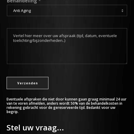
Behandeling
*
o
o
n
n
u
T
m
o
m
e
e
l
r
i
*
c
h
t
i
Verzenden
n
g
*
Eventuele afspraken die niet door kunnen gaan graag minimaal 24 uur
van te voren afmelden, anders wordt 50% van de behandelkosten in
rekening gebracht voor de gereserveerde tijd. Bedankt voor uw
begrip.
Stel uw vraag...